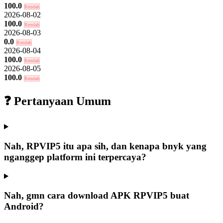
100.0
Rendah
2026-08-02
100.0
Rendah
2026-08-03
0.0
Rendah
2026-08-04
100.0
Rendah
2026-08-05
100.0
Rendah
❓ Pertanyaan Umum
Nah, RPVIP5 itu apa sih, dan kenapa bnyk yang
nganggep platform ini terpercaya?
Nah, gmn cara download APK RPVIP5 buat
Android?