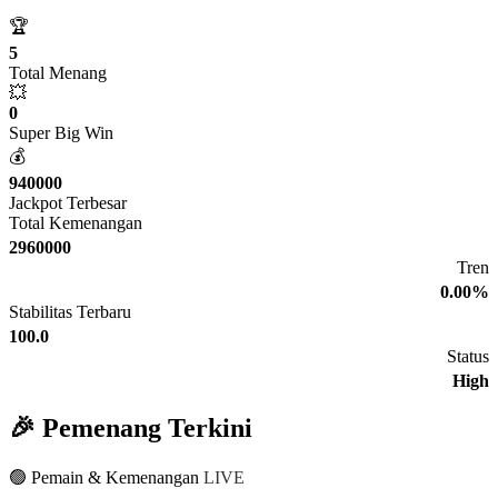
🏆
5
Total Menang
💥
0
Super Big Win
💰
940000
Jackpot Terbesar
Total Kemenangan
2960000
Tren
0.00%
Stabilitas Terbaru
100.0
Status
High
🎉 Pemenang Terkini
🟢
Pemain & Kemenangan
LIVE