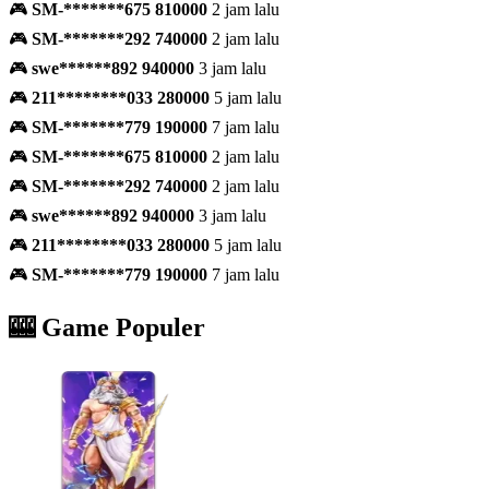
🎮
SM-*******675
810000
2 jam lalu
🎮
SM-*******292
740000
2 jam lalu
🎮
swe******892
940000
3 jam lalu
🎮
211********033
280000
5 jam lalu
🎮
SM-*******779
190000
7 jam lalu
🎮
SM-*******675
810000
2 jam lalu
🎮
SM-*******292
740000
2 jam lalu
🎮
swe******892
940000
3 jam lalu
🎮
211********033
280000
5 jam lalu
🎮
SM-*******779
190000
7 jam lalu
🎰 Game Populer