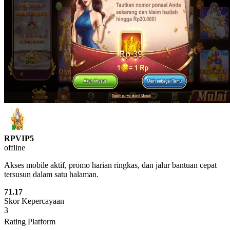
RPVIP5
offline
Akses mobile aktif, promo harian ringkas, dan jalur bantuan cepat
tersusun dalam satu halaman.
71.17
Skor Kepercayaan
3
Rating Platform