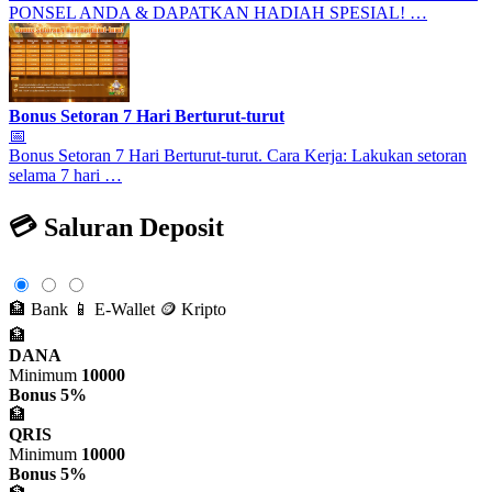
PONSEL ANDA & DAPATKAN HADIAH SPESIAL! …
Bonus Setoran 7 Hari Berturut-turut
📅
Bonus Setoran 7 Hari Berturut-turut. Cara Kerja: Lakukan setoran
selama 7 hari …
💳 Saluran Deposit
🏦 Bank
📱 E-Wallet
🪙 Kripto
🏦
DANA
Minimum
10000
Bonus 5%
🏦
QRIS
Minimum
10000
Bonus 5%