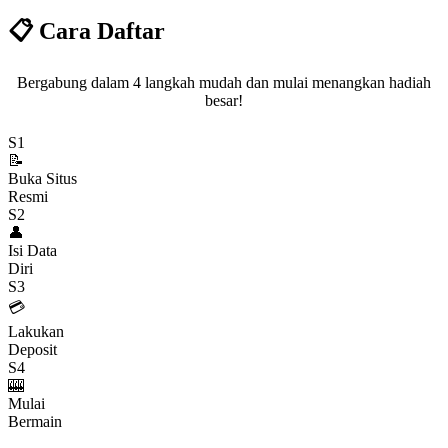
📋 Cara Daftar
Bergabung dalam 4 langkah mudah dan mulai menangkan hadiah
besar!
S1
📝
Buka Situs
Resmi
S2
👤
Isi Data
Diri
S3
💳
Lakukan
Deposit
S4
🎰
Mulai
Bermain