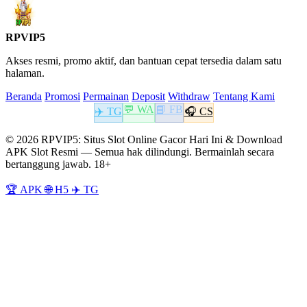
RPVIP5
Akses resmi, promo aktif, dan bantuan cepat tersedia dalam satu
halaman.
Beranda
Promosi
Permainan
Deposit
Withdraw
Tentang Kami
💬 WA
📘 FB
✈️ TG
🎧 CS
© 2026 RPVIP5: Situs Slot Online Gacor Hari Ini & Download
APK Slot Resmi — Semua hak dilindungi. Bermainlah secara
bertanggung jawab. 18+
🏆 APK
🌐 H5
✈️ TG